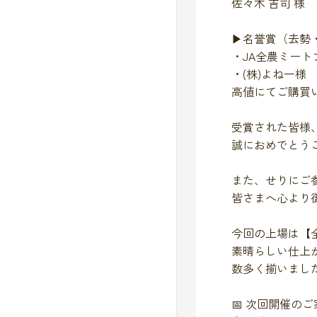
佐々木 吉司 様
▶︎名誉賞（去勢
・JA全農ミート
・(株)よね一様
高値にてご購買い
受賞された皆様
誠におめでとうご
また、せりにご
皆さまへ心より御
今回の上場は【全
素晴らしい仕上
数多く揃いました
📅 次回開催のご案