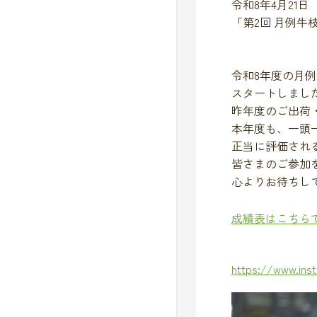
令和8年4月21日
「第2回 月例牛
令和8年度の月
スタートしました
昨年度のご出荷・
本年度も、一頭
正当に評価され
皆さまのご参加
心よりお待ちしており
成績表はこちら
https://www.i