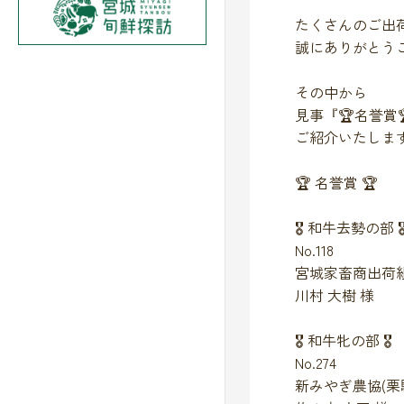
たくさんのご出
誠にありがとう
その中から
見事『🏆名誉賞
ご紹介いたしま
🏆 名誉賞 🏆
🎖️ 和牛去勢の部 🎖
No.118
宮城家畜商出荷
川村 大樹 様
🎖️ 和牛牝の部 🎖️
No.274
新みやぎ農協(栗