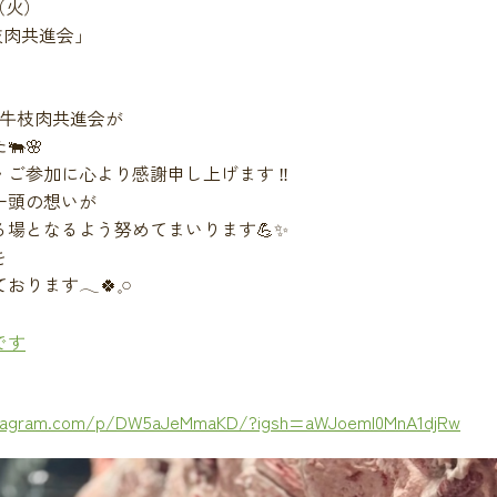
（火）
枝肉共進会」
例牛枝肉共進会が
🌸
ご参加に心より感謝申し上げます ‼️
一頭の想いが
る場となるよう努めてまいります💪✨
を
ます𓂃🍀𓈒𓏸
です
nstagram.com/p/DW5aJeMmaKD/?igsh=aWJoemI0MnA1djRw