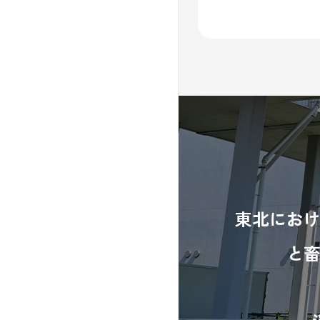
東北にお
と