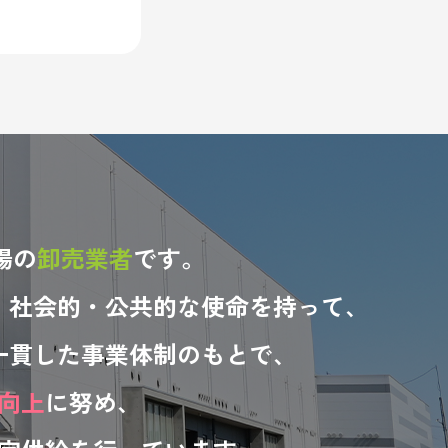
場の
卸売業者
です。
、社会的・公共的な使命を持って、
一貫した事業体制のもとで、
向上
に努め、