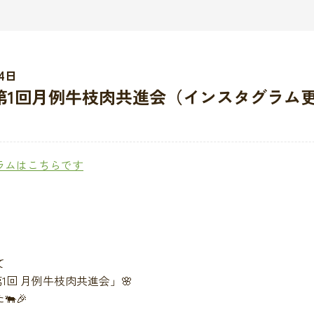
14日
第1回月例牛枝肉共進会（インスタグラム
ラムはこちらです
て
第1回 月例牛枝肉共進会」🌸
🎉