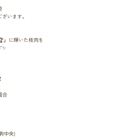
荷
ございます。
🏆』に輝いた枝肉を
す✨
️
組合
駒中央)