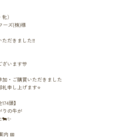
・牝）
フーズ(株)様
ただきました‼️
、
ざいます🎊
参加・ご購買いただきました
礼申し上げます⭐️
174頭】
がりの牛が
🐄✨
内 📅