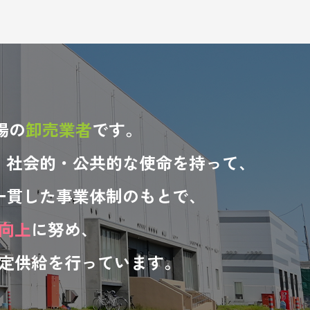
場の
卸売業者
です。
、社会的・公共的な使命を持って、
一貫した事業体制のもとで、
向上
に努め、
定供給を行っています。