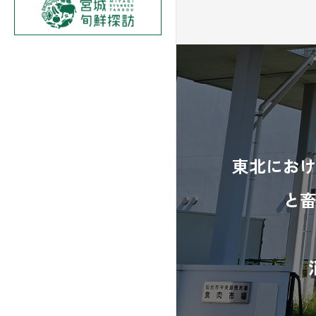
東北にお
と