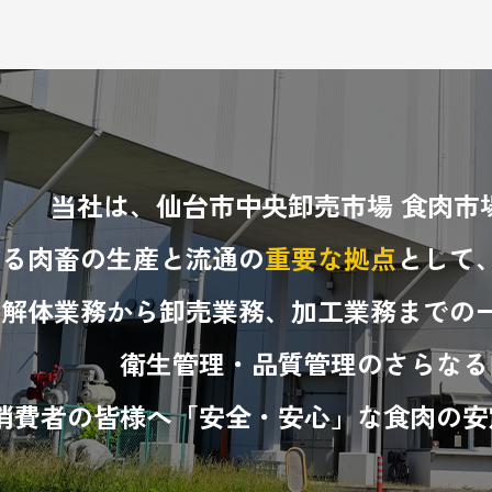
当社は、仙台市中央卸売市場 食肉市
ける肉畜の生産と流通の
重要な拠点
として
畜解体業務から卸売業務、加工業務までの
衛生管理・品質管理のさらなる
消費者の皆様へ「安全・安心」な食肉の安