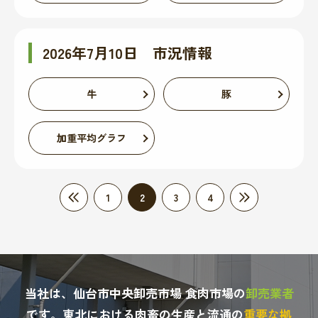
2026年7月10日 市況情報
牛
豚
加重平均グラフ
1
2
3
4
当社は、仙台市中央卸売市場 食肉市場の
卸売業者
です。
東北における肉畜の生産と流通の
重要な拠